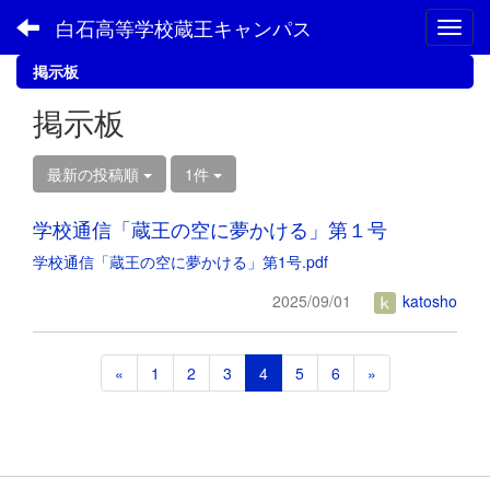
白石高等学校蔵王キャンパス
Toggl
掲示板
掲示板
最新の投稿順
1件
学校通信「蔵王の空に夢かける」第１号
学校通信「蔵王の空に夢かける」第1号.pdf
2025/09/01
katosho
«
1
2
3
4
5
6
»