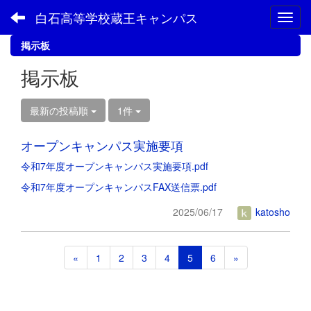
白石高等学校蔵王キャンパス
Toggl
掲示板
掲示板
最新の投稿順
1件
オープンキャンパス実施要項
令和7年度オープンキャンパス実施要項.pdf
令和7年度オープンキャンパスFAX送信票.pdf
2025/06/17
katosho
«
1
2
3
4
5
6
»