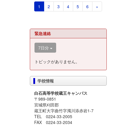
1
2
3
4
5
6
»
緊急連絡
7日分
トピックがありません。
学校情報
白石高等学校蔵王キャンパス
〒989-0851
宮城県刈田郡
蔵王町大字曲竹字濁川添赤岩1-7
TEL 0224-33-2005
FAX 0224-33-2034