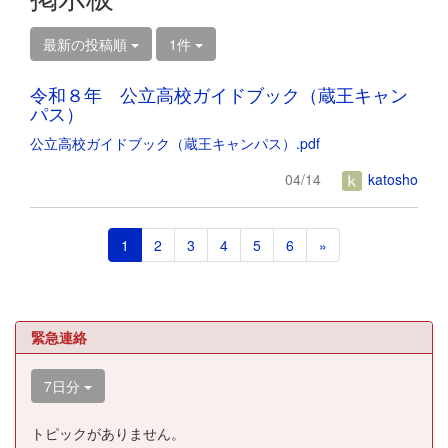
最新の投稿順
1件
令和８年 公立高校ガイドブック（蔵王キャン
パス）
公立高校ガイドブック（蔵王キャンパス）.pdf
04/14
katosho
1
2
3
4
5
6
»
緊急連絡
7日分
トピックがありません。