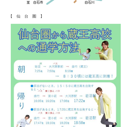
【 仙 台 圏 】