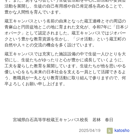
活動を展開し、生徒の自己有用感や自己肯定感を高めることで、
豊かな人間性を育んでいます。
蔵王キャンパスという名前の由来となった蔵王連峰とその周辺の
青麻山と円田盆地とこの地に育まれた文化が、令和7年に「日本ジ
オパーク」として認定されました。蔵王キャンパスではジオパー
クという豊かな教育資源を生かし、「ジオ活動」という蔵王町の
自然や人々との交流の機会を多く設けています。
蔵王キャンパスでは充実した施設設備の中で生徒一人ひとりを大
切にし、生徒たちがゆったりと心が豊かに成長していくように、
工夫を凝らした教育を展開しています。生徒たちが他を思いやる
優しい心をもち未来の日本社会を支える一員として活躍できるよ
う、教職員が一丸となり教育活動に取り組んで参りますので、何
卒よろしくお願い申し上げます。
宮城県白石高等学校蔵王キャンパス校長 若林 春日
2025/04/19
katosho