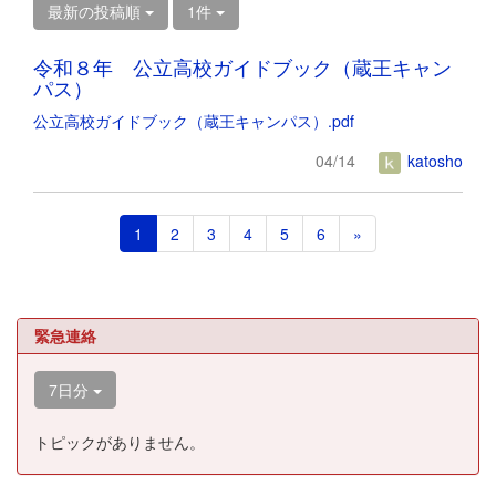
最新の投稿順
1件
令和８年 公立高校ガイドブック（蔵王キャン
パス）
公立高校ガイドブック（蔵王キャンパス）.pdf
04/14
katosho
1
2
3
4
5
6
»
緊急連絡
7日分
トピックがありません。